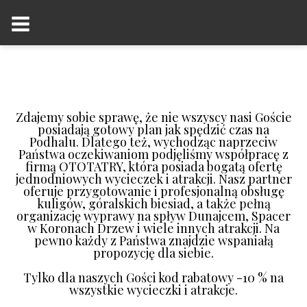
Zdajemy sobie sprawę, że nie wszyscy nasi Goście
posiadają gotowy plan jak spędzić czas na
Podhalu. Dlatego też, wychodząc naprzeciw
Państwa oczekiwaniom podjęliśmy współpracę z
firmą OTOTATRY, która posiada bogatą ofertę
jednodniowych wycieczek i atrakcji. Nasz partner
oferuje przygotowanie i profesjonalną obsługę
kuligów, góralskich biesiad, a także pełną
organizację wyprawy na spływ Dunajcem, Spacer
w Koronach Drzew i wiele innych atrakcji. Na
pewno każdy z Państwa znajdzie wspaniałą
propozycję dla siebie.
Tylko dla naszych Gości kod rabatowy -10 % na
wszystkie wycieczki i atrakcje.